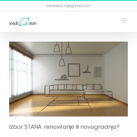
Skip
sredistan.rs@gmail.com
to
content
Izbor STANA: renoviranje ili novogradnja?