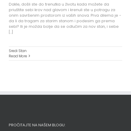
Dakle, došli ste do trenutka u životu kada možete da
priuštite sebi krov nad glavom i krenuli ste u potragu za
onim savršenim prostorom iz vaših snova. Prva dilema je -
da li da tragam za starim stanom i podesim ga prema
sebi? Ili je možda bolje da se odlučim za nov stan, i sebe
[...]
Sredi Stan
Read More
PROČITAJTE NA NAŠEM BLOGU: