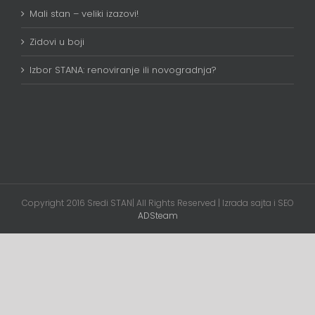
Mali stan – veliki izazovi!
Zidovi u boji
Izbor STANA: renoviranje ili novogradnja?
Copyright 2016 Sredi STAN| All Rights Reserved | Izrada sajta i SEO
ADSteam