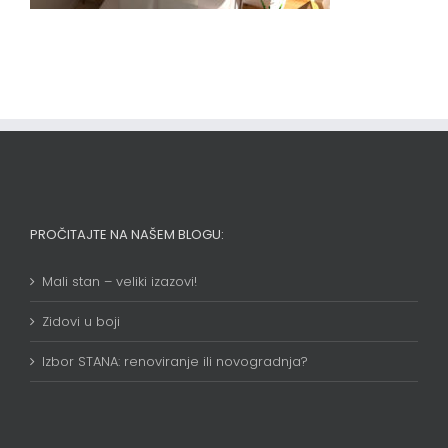
PROČITAJTE NA NAŠEM BLOGU:
Mali stan – veliki izazovi!
Zidovi u boji
Izbor STANA: renoviranje ili novogradnja?