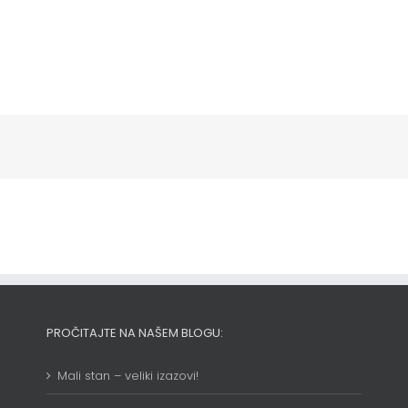
PROČITAJTE NA NAŠEM BLOGU:
Mali stan – veliki izazovi!