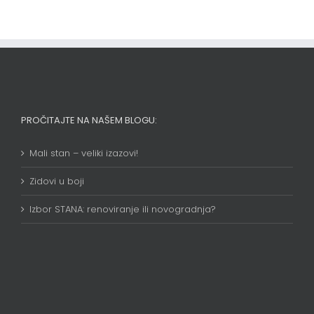
PROČITAJTE NA NAŠEM BLOGU:
Mali stan – veliki izazovi!
Zidovi u boji
Izbor STANA: renoviranje ili novogradnja?